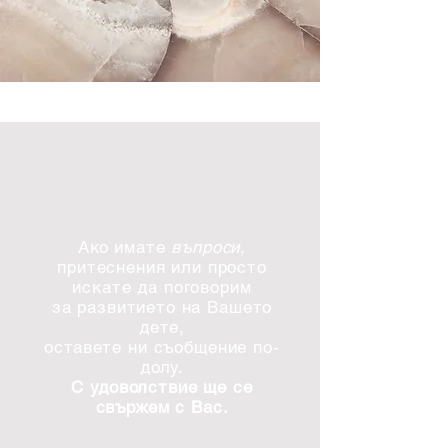
Ако имате
въпроси
,
притеснения или просто
искате да поговорим
за развитието на Вашето
дете,
оставете ни съобщение по-
долу.
С удоволствие ще се
свържем с Вас.