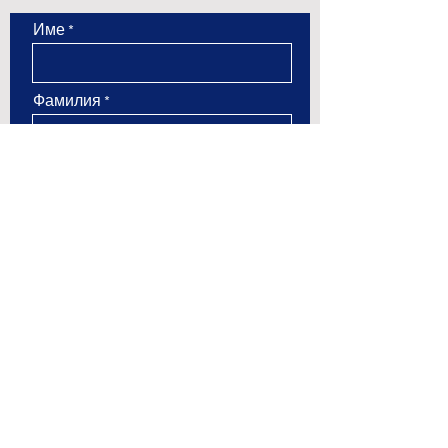
Име
Фамилия
Email
Тел. номер
Съобщение
Изпратете