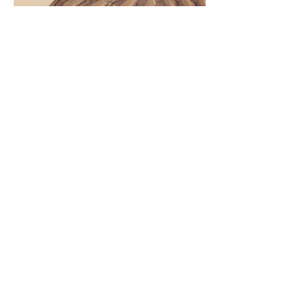
Wenn Sie Fragen haben
oder einfach über Ihre
Kindentwicklung sprechen
möchten, hinterlassen Sie
uns unten eine Nachricht.
Wir melden uns gerne bei
Ihnen zurück.
Vorname